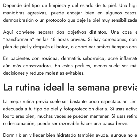
Depende del tipo de limpieza y del estado de tu piel. Una higie
maniobras agresivas, puede encajar bien en algunos casos.
dermoabrasión o un protocolo que deje la piel muy sensibilizada 
Aquí conviene separar dos objetivos distintos. Una cosa es
“transformarla” en las 48 horas previas. Si hay comedones, cong
plan de piel y después el botox, o coordinar ambos tiempos con
En pacientes con rosácea, dermatitis seborreica, acné inflama
aún más conservadora. En estos perfiles, menos suele ser má
decisiones y reduce molestias evitables.
La rutina ideal la semana previ
La mejor rutina previa suele ser bastante poco espectacular. Li
adecuada a tu tipo de piel y fotoprotección diaria. Si usas act
los toleras bien, muchas veces se pueden mantener. Si usas retinol
o descamación, puede ser razonable hacer una pausa breve.
Dormir bien y llegar bien hidratado también ayuda, aunque no e