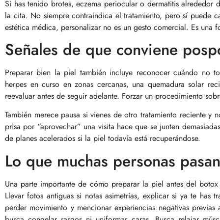
Si has tenido brotes, eczema periocular o dermatitis alrededor 
la cita. No siempre contraindica el tratamiento, pero sí pued
estética médica, personalizar no es un gesto comercial. Es una f
Señales de que conviene pospo
Preparar bien la piel también incluye reconocer cuándo no toc
herpes en curso en zonas cercanas, una quemadura solar recie
reevaluar antes de seguir adelante. Forzar un procedimiento sobre
También merece pausa si vienes de otro tratamiento reciente y n
prisa por “aprovechar” una visita hace que se junten demasiada
de planes acelerados si la piel todavía está recuperándose.
Lo que muchas personas pasan
Una parte importante de cómo preparar la piel antes del botox 
Llevar fotos antiguas si notas asimetrías, explicar si ya te has 
perder movimiento y mencionar experiencias negativas previas 
busca congelar rasgos ni uniformar caras. Busca relajar mús