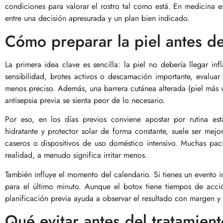
condiciones para valorar el rostro tal como está. En medicina est
entre una decisión apresurada y un plan bien indicado.
Cómo preparar la piel antes del
La primera idea clave es sencilla: la piel no debería llegar in
sensibilidad, brotes activos o descamación importante, evaluar 
menos preciso. Además, una barrera cutánea alterada (piel más v
antisepsia previa se sienta peor de lo necesario.
Por eso, en los días previos conviene apostar por rutina est
hidratante y protector solar de forma constante, suele ser mej
caseros o dispositivos de uso doméstico intensivo. Muchas paci
realidad, a menudo significa irritar menos.
También influye el momento del calendario. Si tienes un evento im
para el último minuto. Aunque el botox tiene tiempos de acció
planificación previa ayuda a observar el resultado con margen y 
Qué evitar antes del tratamient