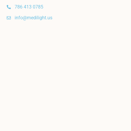
786 413 0785
info@medilight.us