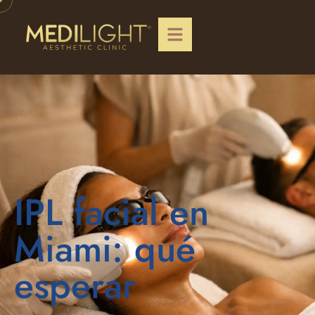
IPL facial en
Miami: qué
esperar