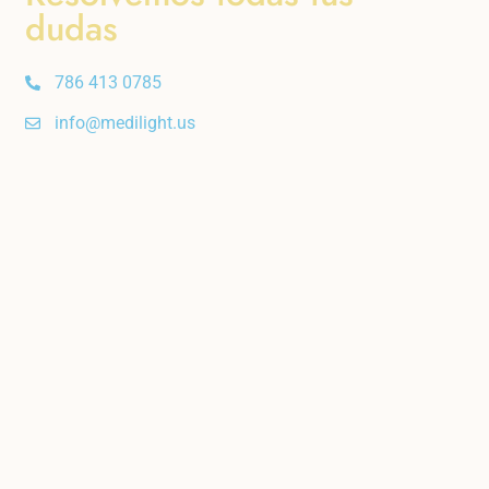
dudas
786 413 0785
info@medilight.us