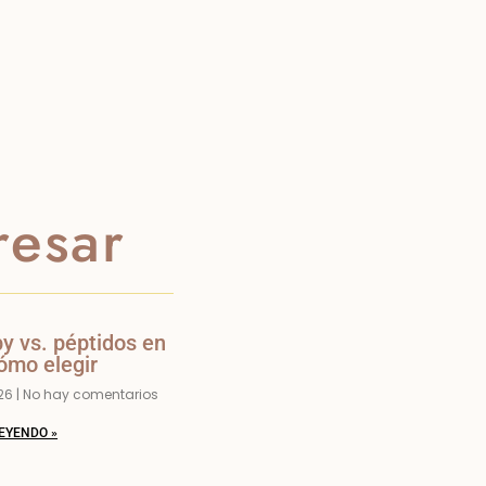
resar
py vs. péptidos en
ómo elegir
026
No hay comentarios
EYENDO »