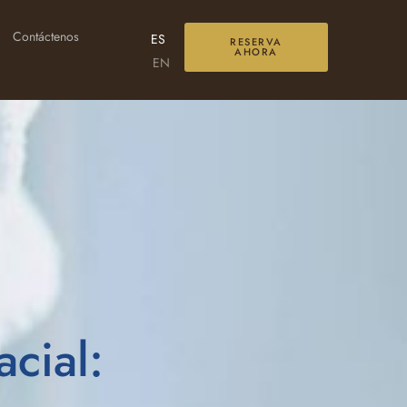
Contáctenos
ES
RESERVA
AHORA
EN
cial: