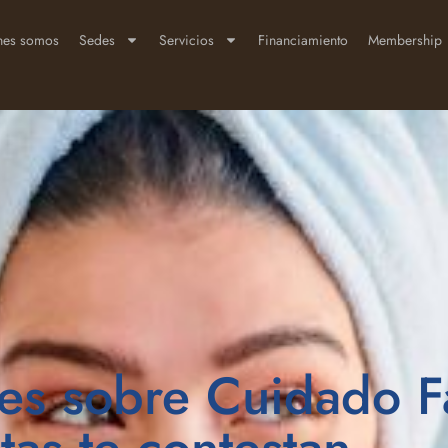
nes somos
Sedes
Servicios
Financiamiento
Membership
es sobre Cuidado Fa
tas te contestan