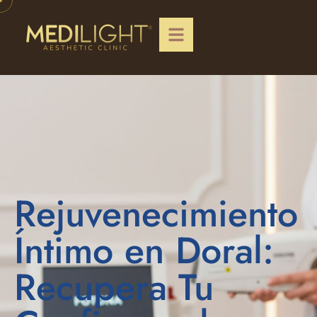
Rejuvenecimiento
Íntimo en Doral:
Recupera Tu