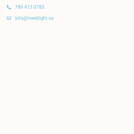
786 413 0785
info@medilight.us