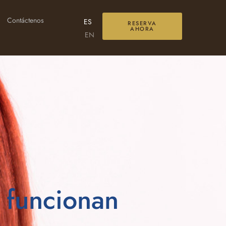
Contáctenos
ES
RESERVA
AHORA
EN
 funcionan