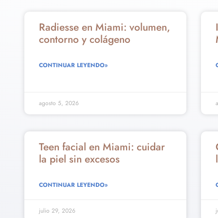
Radiesse en Miami: volumen,
contorno y colágeno
CONTINUAR LEYENDO»
agosto 5, 2026
Teen facial en Miami: cuidar
la piel sin excesos
CONTINUAR LEYENDO»
julio 29, 2026