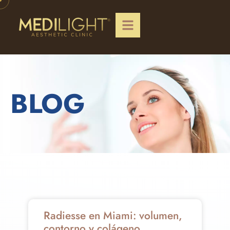
BLOG
Radiesse en Miami: volumen,
contorno y colágeno