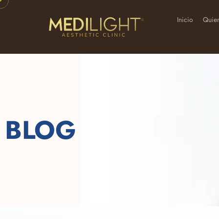
Inicio
Quie
BLOG