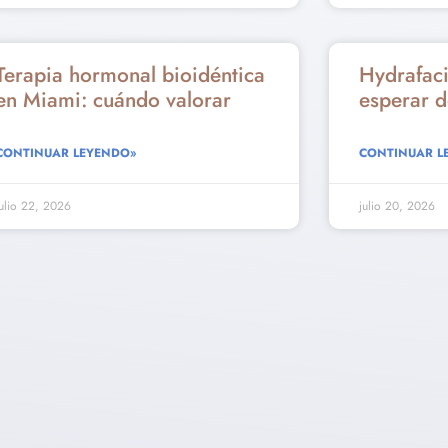
Terapia hormonal bioidéntica
Hydrafaci
en Miami: cuándo valorar
esperar d
CONTINUAR LEYENDO»
CONTINUAR L
julio 22, 2026
julio 20, 2026