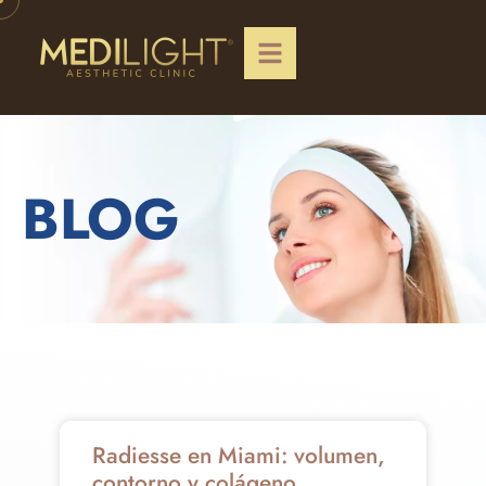
BLOG
Radiesse en Miami: volumen,
contorno y colágeno